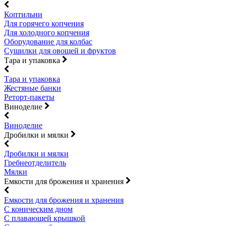
Коптильни
Для горячего копчения
Для холодного копчения
Оборудование для колбас
Сушилки для овощей и фруктов
Тара и упаковка
Тара и упаковка
Жестяные банки
Реторт-пакеты
Виноделие
Виноделие
Дробилки и мялки
Дробилки и мялки
Гребнеотделитель
Мялки
Емкости для брожения и хранения
Емкости для брожения и хранения
С коническим дном
С плавающей крышкой