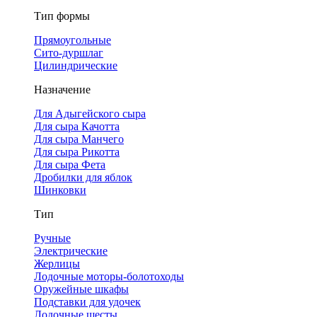
Тип формы
Прямоугольные
Сито-дуршлаг
Цилиндрические
Назначение
Для Адыгейского сыра
Для сыра Качотта
Для сыра Манчего
Для сыра Рикотта
Для сыра Фета
Дробилки для яблок
Шинковки
Тип
Ручные
Электрические
Жерлицы
Лодочные моторы-болотоходы
Оружейные шкафы
Подставки для удочек
Лодочные шесты