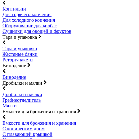
Коптильни
Для горячего копчения
Для холодного копчения
Оборудование для колбас
Сушилки для овощей и фруктов
Тара и упаковка
Тара и упаковка
Жестяные банки
Реторт-пакеты
Виноделие
Виноделие
Дробилки и мялки
Дробилки и мялки
Гребнеотделитель
Мялки
Емкости для брожения и хранения
Емкости для брожения и хранения
С коническим дном
С плавающей крышкой