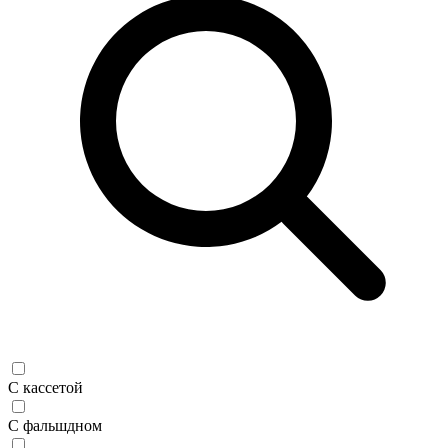
С кассетой
С фальшдном