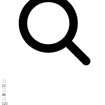
22
46
125