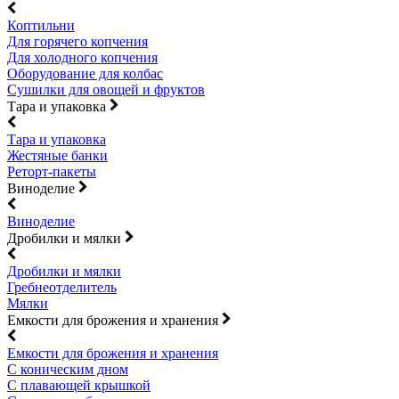
Коптильни
Для горячего копчения
Для холодного копчения
Оборудование для колбас
Сушилки для овощей и фруктов
Тара и упаковка
Тара и упаковка
Жестяные банки
Реторт-пакеты
Виноделие
Виноделие
Дробилки и мялки
Дробилки и мялки
Гребнеотделитель
Мялки
Емкости для брожения и хранения
Емкости для брожения и хранения
С коническим дном
С плавающей крышкой