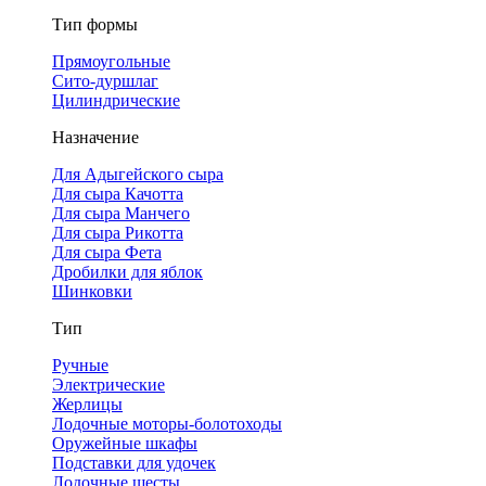
Тип формы
Прямоугольные
Сито-дуршлаг
Цилиндрические
Назначение
Для Адыгейского сыра
Для сыра Качотта
Для сыра Манчего
Для сыра Рикотта
Для сыра Фета
Дробилки для яблок
Шинковки
Тип
Ручные
Электрические
Жерлицы
Лодочные моторы-болотоходы
Оружейные шкафы
Подставки для удочек
Лодочные шесты