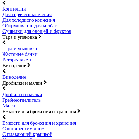
Коптильни
Для горячего копчения
Для холодного копчения
Оборудование для колбас
Сушилки для овощей и фруктов
Тара и упаковка
Тара и упаковка
Жестяные банки
Реторт-пакеты
Виноделие
Виноделие
Дробилки и мялки
Дробилки и мялки
Гребнеотделитель
Мялки
Емкости для брожения и хранения
Емкости для брожения и хранения
С коническим дном
С плавающей крышкой