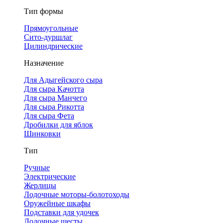
Тип формы
Прямоугольные
Сито-дуршлаг
Цилиндрические
Назначение
Для Адыгейского сыра
Для сыра Качотта
Для сыра Манчего
Для сыра Рикотта
Для сыра Фета
Дробилки для яблок
Шинковки
Тип
Ручные
Электрические
Жерлицы
Лодочные моторы-болотоходы
Оружейные шкафы
Подставки для удочек
Лодочные шесты