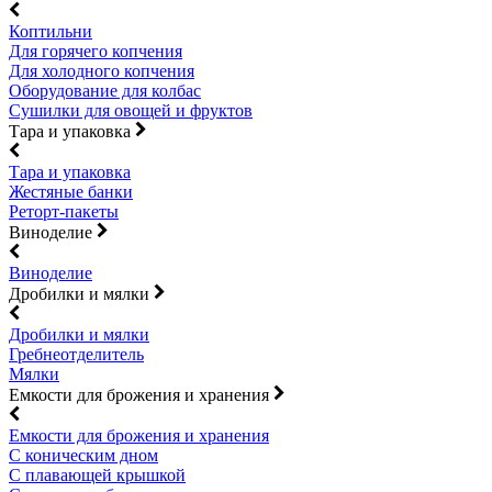
Коптильни
Для горячего копчения
Для холодного копчения
Оборудование для колбас
Сушилки для овощей и фруктов
Тара и упаковка
Тара и упаковка
Жестяные банки
Реторт-пакеты
Виноделие
Виноделие
Дробилки и мялки
Дробилки и мялки
Гребнеотделитель
Мялки
Емкости для брожения и хранения
Емкости для брожения и хранения
С коническим дном
С плавающей крышкой