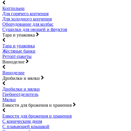
Коптильни
Для горячего копчения
Для холодного копчения
Оборудование для колбас
Сушилки для овощей и фруктов
Тара и упаковка
Тара и упаковка
Жестяные банки
Реторт-пакеты
Виноделие
Виноделие
Дробилки и мялки
Дробилки и мялки
Гребнеотделитель
Мялки
Емкости для брожения и хранения
Емкости для брожения и хранения
С коническим дном
С плавающей крышкой