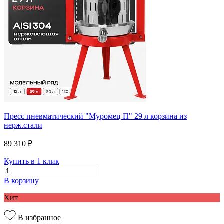
Пресс пневматический "Муромец П" 29 л корзина из
нерж.стали
89 310 ₽
Купить в 1 клик
В корзину
Хит
В избранное