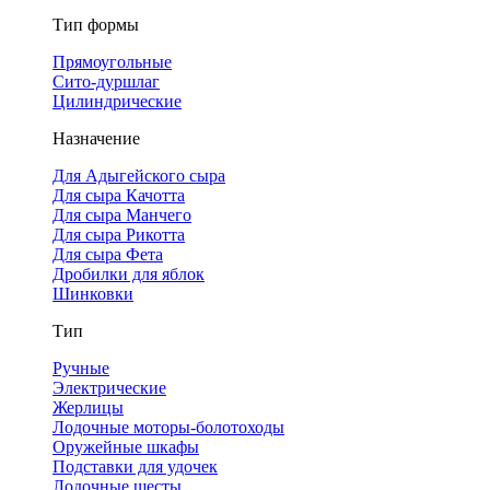
Тип формы
Прямоугольные
Сито-дуршлаг
Цилиндрические
Назначение
Для Адыгейского сыра
Для сыра Качотта
Для сыра Манчего
Для сыра Рикотта
Для сыра Фета
Дробилки для яблок
Шинковки
Тип
Ручные
Электрические
Жерлицы
Лодочные моторы-болотоходы
Оружейные шкафы
Подставки для удочек
Лодочные шесты