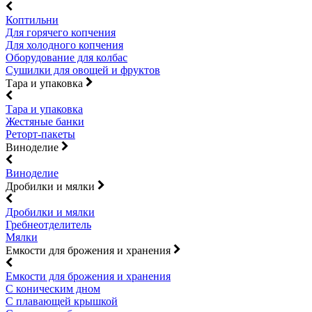
Коптильни
Для горячего копчения
Для холодного копчения
Оборудование для колбас
Сушилки для овощей и фруктов
Тара и упаковка
Тара и упаковка
Жестяные банки
Реторт-пакеты
Виноделие
Виноделие
Дробилки и мялки
Дробилки и мялки
Гребнеотделитель
Мялки
Емкости для брожения и хранения
Емкости для брожения и хранения
С коническим дном
С плавающей крышкой