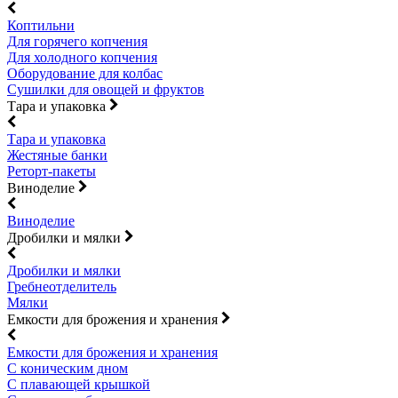
Коптильни
Для горячего копчения
Для холодного копчения
Оборудование для колбас
Сушилки для овощей и фруктов
Тара и упаковка
Тара и упаковка
Жестяные банки
Реторт-пакеты
Виноделие
Виноделие
Дробилки и мялки
Дробилки и мялки
Гребнеотделитель
Мялки
Емкости для брожения и хранения
Емкости для брожения и хранения
С коническим дном
С плавающей крышкой