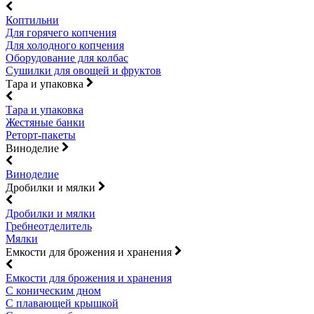
Коптильни
Для горячего копчения
Для холодного копчения
Оборудование для колбас
Сушилки для овощей и фруктов
Тара и упаковка
Тара и упаковка
Жестяные банки
Реторт-пакеты
Виноделие
Виноделие
Дробилки и мялки
Дробилки и мялки
Гребнеотделитель
Мялки
Емкости для брожения и хранения
Емкости для брожения и хранения
С коническим дном
С плавающей крышкой