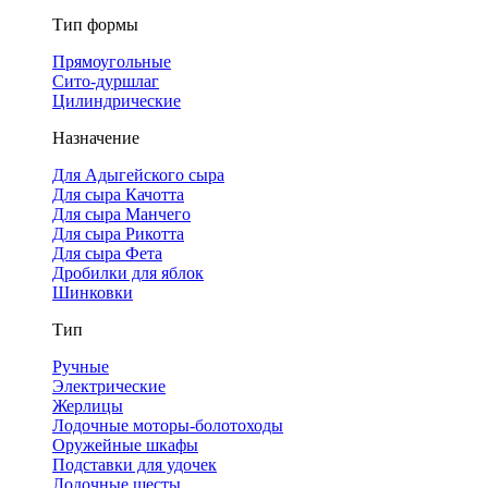
Тип формы
Прямоугольные
Сито-дуршлаг
Цилиндрические
Назначение
Для Адыгейского сыра
Для сыра Качотта
Для сыра Манчего
Для сыра Рикотта
Для сыра Фета
Дробилки для яблок
Шинковки
Тип
Ручные
Электрические
Жерлицы
Лодочные моторы-болотоходы
Оружейные шкафы
Подставки для удочек
Лодочные шесты