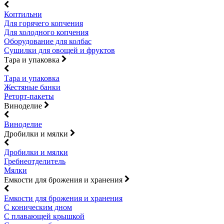
Коптильни
Для горячего копчения
Для холодного копчения
Оборудование для колбас
Сушилки для овощей и фруктов
Тара и упаковка
Тара и упаковка
Жестяные банки
Реторт-пакеты
Виноделие
Виноделие
Дробилки и мялки
Дробилки и мялки
Гребнеотделитель
Мялки
Емкости для брожения и хранения
Емкости для брожения и хранения
С коническим дном
С плавающей крышкой