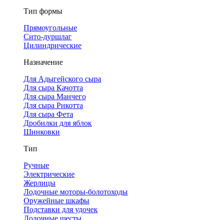
Тип формы
Прямоугольные
Сито-дуршлаг
Цилиндрические
Назначение
Для Адыгейского сыра
Для сыра Качотта
Для сыра Манчего
Для сыра Рикотта
Для сыра Фета
Дробилки для яблок
Шинковки
Тип
Ручные
Электрические
Жерлицы
Лодочные моторы-болотоходы
Оружейные шкафы
Подставки для удочек
Лодочные шесты